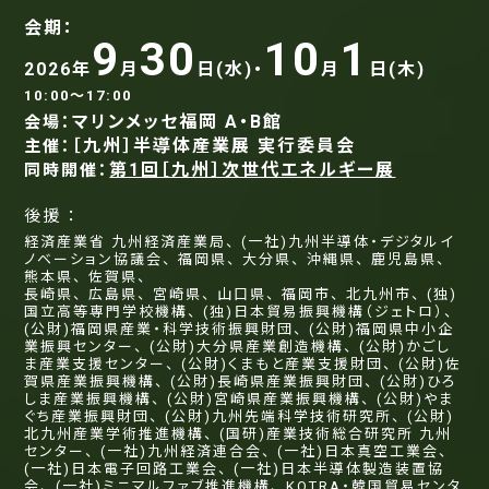
会期：
9
30
10
1
2026年
月
日(水)・
月
日(木)
10:00～17:00
マリンメッセ福岡 A・B館
会場：
［九州］半導体産業展 実行委員会
主催：
第1回［九州］次世代エネルギー展
同時開催：
後援
：
経済産業省 九州経済産業局、
(一社)九州半導体・デジタルイ
ノベーション協議会、
福岡県、
大分県、
沖縄県、
鹿児島県、
熊本県、
佐賀県、
長崎県、
広島県、
宮崎県、
山口県、
福岡市、
北九州市、
(独)
国立高等専門学校機構、
(独)日本貿易振興機構（ジェトロ）、
(公財)福岡県産業・科学技術振興財団、
(公財)福岡県中小企
業振興センター、
(公財)大分県産業創造機構、
(公財)かごし
ま産業支援センター、
(公財)くまもと産業支援財団、
(公財)佐
賀県産業振興機構、
(公財)長崎県産業振興財団、
(公財)ひろ
しま産業振興機構、
(公財)宮崎県産業振興機構、
(公財)やま
ぐち産業振興財団、
(公財)九州先端科学技術研究所、
(公財)
北九州産業学術推進機構、
(国研)産業技術総合研究所 九州
センター、
(一社)九州経済連合会、
(一社)日本真空工業会、
(一社)日本電子回路工業会、
(一社)日本半導体製造装置協
会、
(一社)ミニマルファブ推進機構、
KOTRA・韓国貿易センタ