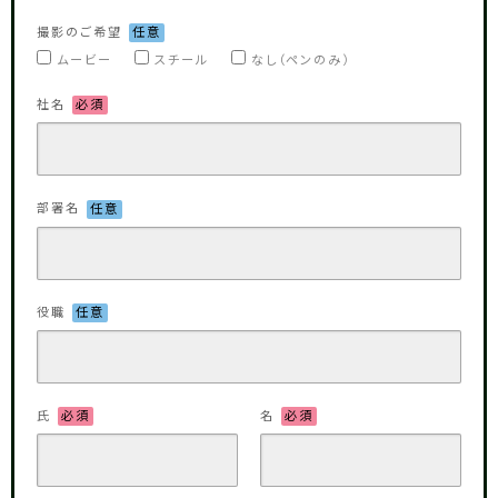
撮影のご希望
任意
ムービー
スチール
なし（ペンのみ）
社名
必須
部署名
任意
役職
任意
氏
必須
名
必須